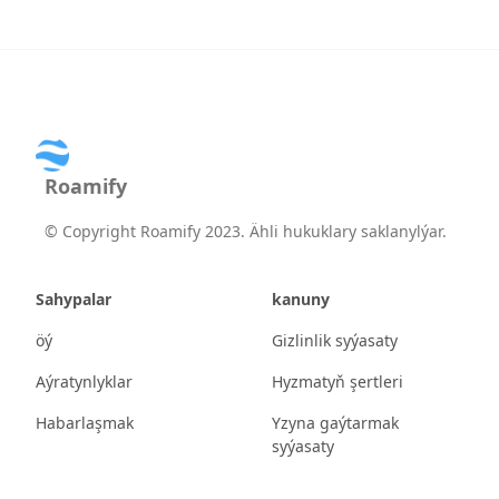
Roamify
©
Copyright Roamify 2023. Ähli hukuklary saklanylýar.
Sahypalar
kanuny
öý
Gizlinlik syýasaty
Aýratynlyklar
Hyzmatyň şertleri
Habarlaşmak
Yzyna gaýtarmak
syýasaty