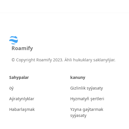
Roamify
©
Copyright Roamify 2023. Ähli hukuklary saklanylýar.
Sahypalar
kanuny
öý
Gizlinlik syýasaty
Aýratynlyklar
Hyzmatyň şertleri
Habarlaşmak
Yzyna gaýtarmak
syýasaty