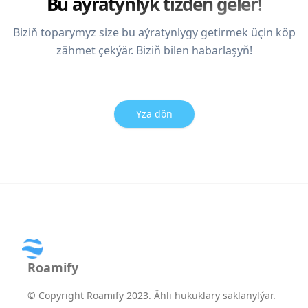
Bu aýratynlyk tizden geler!
Biziň toparymyz size bu aýratynlygy getirmek üçin köp
zähmet çekýär. Biziň bilen habarlaşyň!
Yza dön
Roamify
©
Copyright Roamify 2023. Ähli hukuklary saklanylýar.