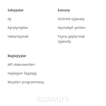
Sahypalar
kanuny
öý
Gizlinlik syýasaty
Aýratynlyklar
Hyzmatyň şertleri
Habarlaşmak
Yzyna gaýtarmak
syýasaty
Baglaýyşlar
API dokumentleri
Haýlaýym Ýagdaýy
Müşderi programmasy
ROAMIFY