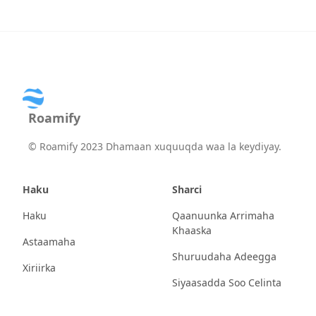
Roamify
©
Roamify 2023 Dhamaan xuquuqda waa la keydiyay.
Haku
Sharci
Haku
Qaanuunka Arrimaha
Khaaska
Astaamaha
Shuruudaha Adeegga
Xiriirka
Siyaasadda Soo Celinta