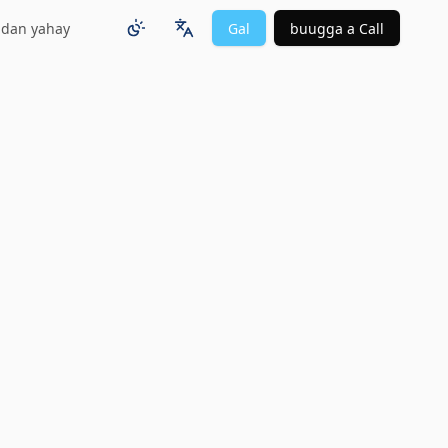
adan yahay
Gal
buugga a Call