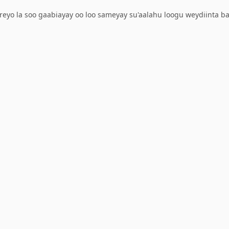
reyo la soo gaabiayay oo loo sameyay su'aalahu loogu weydiinta b