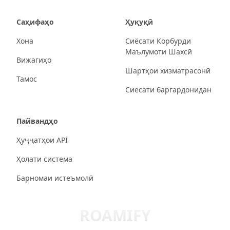
Саҳифаҳо
Ҳуқуқӣ
Хона
Сиёсати Корбурди
Маълумоти Шахсӣ
Вижагиҳо
Шартҳои хизматрасонӣ
Тамос
Сиёсати баргардонидан
Пайвандҳо
Ҳуҷҷатҳои API
Ҳолати система
Барномаи истеъмолӣ
ROAMIFY