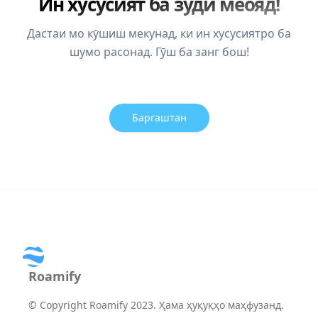
Ин хусусият ба зудӣ меояд!
Дастаи мо кӯшиш мекунад, ки ин хусусиятро ба
шумо расонад. Гӯш ба занг бош!
Баргаштан
Roamify
©
Copyright Roamify 2023. Ҳама ҳуқуқҳо маҳфузанд.