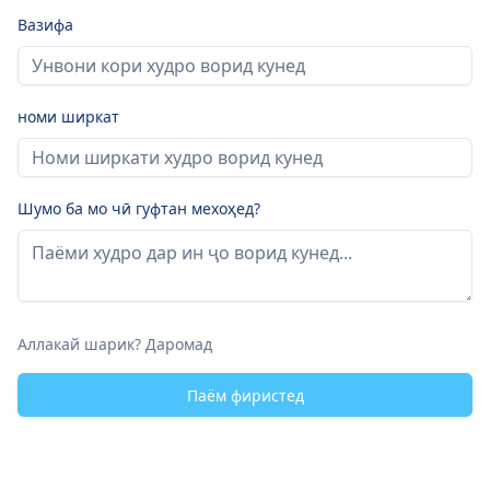
Вазифа
номи ширкат
Шумо ба мо чӣ гуфтан мехоҳед?
Аллакай шарик? Даромад
Паём фиристед