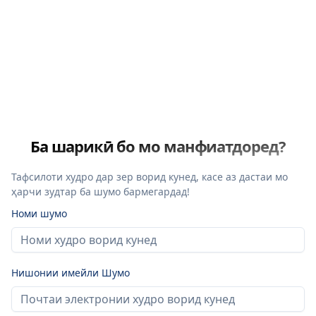
Ба шарикӣ бо мо манфиатдоред?
Тафсилоти худро дар зер ворид кунед, касе аз дастаи мо
ҳарчи зудтар ба шумо бармегардад!
Номи шумо
Нишонии имейли Шумо