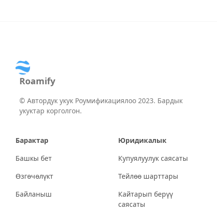
Roamify
©
Автордук укук Роумификациялоо 2023. Бардык
укуктар корголгон.
Барактар
Юридикалык
Башкы бет
Купуялуулук саясаты
Өзгөчөлүкт
Тейлөө шарттары
Байланыш
Кайтарып берүү
саясаты