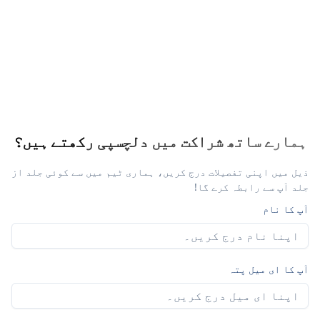
ہمارے ساتھ شراکت میں دلچسپی رکھتے ہیں؟
ذیل میں اپنی تفصیلات درج کریں، ہماری ٹیم میں سے کوئی جلد از
جلد آپ سے رابطہ کرے گا!
آپ کا نام
آپ کا ای میل پتہ