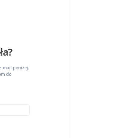
ła?
-mail poniżej.
iem do