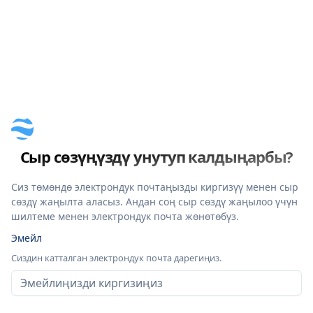
Сыр сөзүңүздү унутуп калдыңарбы?
Сиз төмөндө электрондук почтаңызды киргизүү менен сыр
сөздү жаңылта аласыз. Андан соң сыр сөздү жаңылоо үчүн
шилтеме менен электрондук почта жөнөтөбүз.
Эмейл
Сиздин катталган электрондук почта дарегиңиз.