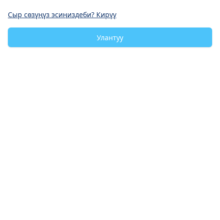
Сыр сөзүңүз эсиңиздеби? Кирүү
Улантуу