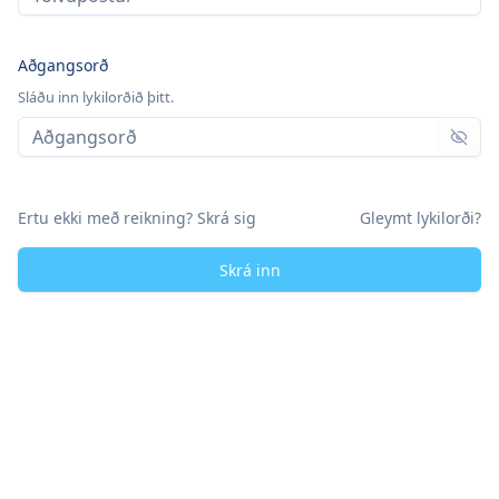
Aðgangsorð
Sláðu inn lykilorðið þitt.
Show 
Ertu ekki með reikning? Skrá sig
Gleymt lykilorði?
Skrá inn