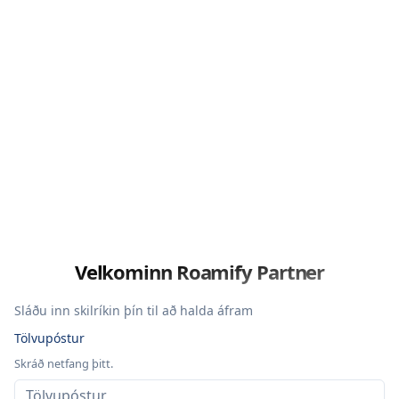
Velkominn
Roamify Partner
Sláðu inn skilríkin þín til að halda áfram
Tölvupóstur
Skráð netfang þitt.